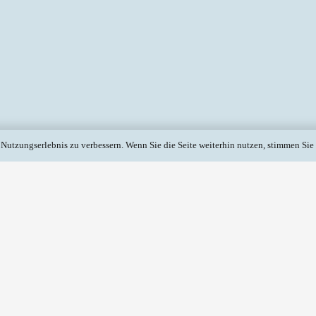
Nutzungserlebnis zu verbessern. Wenn Sie die Seite weiterhin nutzen, stimmen Si
GRÜNE
JÜDISCH
BUNDESTAGSFRAKTION
ALLGEM
Apr. um
Erschienen:
13 Apr. um
Erschiene
20:34 Uhr
20:32 Uhr
em neuen
lässt
Der Antrag auf Förderung der
Die aus der