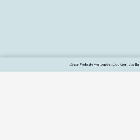
Diese Website verwendet Cookies, um Ihr 
KURATIERTE BEITRÄGE
KUNSTGESCHICHTE
VOLLTEXT
Erschienen:
13 Apr. um
Erschienen:
13 
20:37 Uhr
20:35 Uhr
Benjamin Thum geht in der
Der Auszug aus d
Regensburger Online-
Roman des Autors 