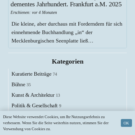
dementes Jahrhundert. Frankfurt a.M. 2025
Erschienen:
vor 4 Monaten
Die kleine, aber durchaus mit Forderndem für sich
einnehmende Buchhandlung „in“ der
Mecklenburgischen Seenplatte ließ…
Kategorien
Kuratierte Beiträge
74
Bühne
35
Kunst & Architektur
13
Politik & Gesellschaft
9
Buch
7
Diese Website verwendet Cookies, um Ihr Nutzungserlebnis zu
verbessern. Wenn Sie die Seite weiterhin nutzen, stimmen Sie der
OK
Kommentar
6
Verwendung von Cookies zu.