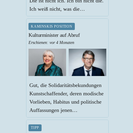
Die ist nicht ich. Ich bin nicht die.
Ich weiß nicht, was die…
KAMINSKIS POSITION
Kulturminister auf Abruf
Erschienen:
vor 4 Monaten
Gut, die Solidaritätsbekundungen
Kunstschaffender, deren modische
Vorlieben, Habitus und politische
Auffassungen jenen…
TIPP