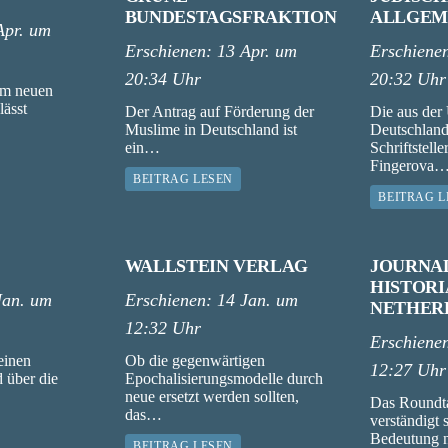
BUNDESTAGSFRAKTION
ALLGEM
Apr. um
Erschienen:
13 Apr. um
Erschiene
20:34 Uhr
20:32 Uhr
em neuen
lässt
Der Antrag auf Förderung der
Die aus der
Muslime in Deutschland ist
Deutschland
ein…
Schriftstelle
Fingerova
BEITRAG LESEN
BEITRAG L
WALLSTEIN VERLAG
JOURNA
HISTORI
Jan. um
Erschienen:
14 Jan. um
NETHER
12:32 Uhr
Erschiene
einen
Ob die gegenwärtigen
12:27 Uhr
 über die
Epochalisierungsmodelle durch
neue ersetzt werden sollten,
Das Roundt
das…
verständigt
Bedeutung n
BEITRAG LESEN