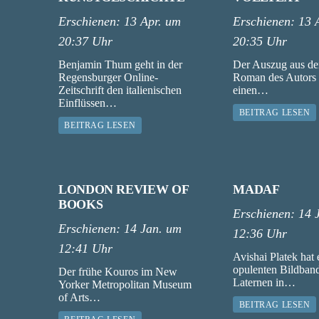
Erschienen:
13 Apr. um
Erschienen:
13 
20:37 Uhr
20:35 Uhr
Benjamin Thum geht in der
Der Auszug aus d
Regensburger Online-
Roman des Autors 
Zeitschrift den italienischen
einen…
Einflüssen…
BEITRAG LESEN
BEITRAG LESEN
LONDON REVIEW OF
MADAF
BOOKS
Erschienen:
14 
Erschienen:
14 Jan. um
12:36 Uhr
12:41 Uhr
Avishai Platek hat 
opulenten Bildband
Der frühe Kouros im New
Laternen in…
Yorker Metropolitan Museum
of Arts…
BEITRAG LESEN