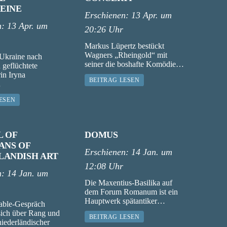
EINE
Erschienen:
13 Apr. um
n:
13 Apr. um
20:26 Uhr
Markus Lüpertz bestückt
Wagners „Rheingold“ mit
 Ukraine nach
seiner die boshafte Komödie…
 geflüchtete
rin Iryna
BEITRAG LESEN
…
ESEN
L OF
DOMUS
ANS OF
Erschienen:
14 Jan. um
LANDISH ART
12:08 Uhr
n:
14 Jan. um
Die Maxentius-Basilika auf
dem Forum Romanum ist ein
Hauptwerk spätantiker…
able-Gespräch
 sich über Rang und
BEITRAG LESEN
iederländischer